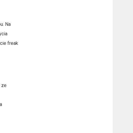
u. Na
ycia
cie freak
i ze
a