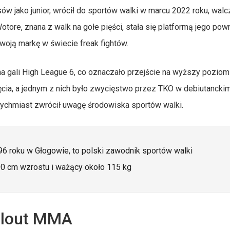
ów jako junior, wrócił do sportów walki w marcu 2022 roku, walc
tore, znana z walk na gołe pięści, stała się platformą jego powr
oją markę w świecie freak fightów.
 gali High League 6, co oznaczało przejście na wyższy poziom
ęcia, a jednym z nich było zwycięstwo przez TKO w debiutanckim
tychmiast zwrócił uwagę środowiska sportów walki.
96 roku w Głogowie, to polski zawodnik sportów walki
90 cm wzrostu i ważący około 115 kg
 Clout MMA