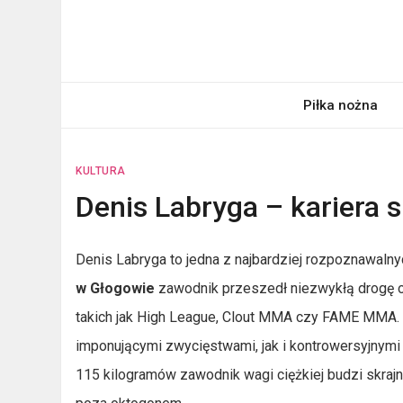
Skip
to
content
pardon.pl
Twój portal ogólnotematyczny
Piłka nożna
KULTURA
Denis Labryga – kariera 
Denis Labryga to jedna z najbardziej rozpoznawalnyc
w Głogowie
zawodnik przeszedł niezwykłą drogę od
takich jak High League, Clout MMA czy FAME MMA. 
imponującymi zwycięstwami, jak i kontrowersyjnym
115 kilogramów zawodnik wagi ciężkiej budzi skrajne