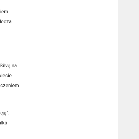
kiem
plecza
Silvą na
wiecie
adczeniem
cją”.
alka