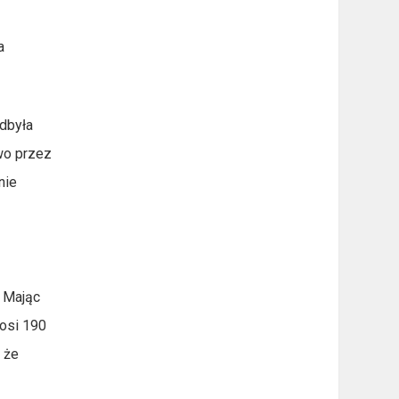
a
dbyła
two przez
nie
. Mając
nosi 190
 że