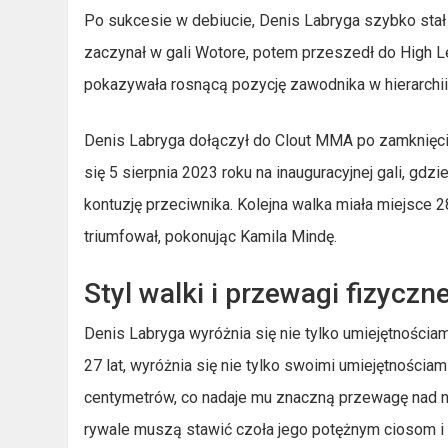
Po sukcesie w debiucie, Denis Labryga szybko stał 
zaczynał w gali Wotore, potem przeszedł do High Le
pokazywała rosnącą pozycję zawodnika w hierarchii 
Denis Labryga dołączył do Clout MMA po zamknięci
się 5 sierpnia 2023 roku na inauguracyjnej gali, g
kontuzję przeciwnika. Kolejna walka miała miejsce
triumfował, pokonując Kamila Mindę.
Styl walki i przewagi fizyczn
Denis Labryga wyróżnia się nie tylko umiejętnościa
27 lat, wyróżnia się nie tylko swoimi umiejętności
centymetrów, co nadaje mu znaczną przewagę nad n
rywale muszą stawić czoła jego potężnym ciosom i o