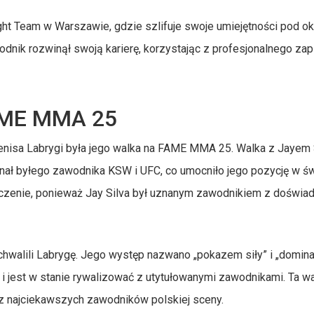
ht Team w Warszawie, gdzie szlifuje swoje umiejętności pod o
dnik rozwinął swoją karierę, korzystając z profesjonalnego za
AME MMA 25
nisa Labrygi była jego walka na FAME MMA 25. Walka z Jayem 
ał byłego zawodnika KSW i UFC, co umocniło jego pozycję w ś
aczenie, ponieważ Jay Silva był uznanym zawodnikiem z doświ
walili Labrygę. Jego występ nazwano „pokazem siły” i „domina
i jest w stanie rywalizować z utytułowanymi zawodnikami. Ta w
 z najciekawszych zawodników polskiej sceny.