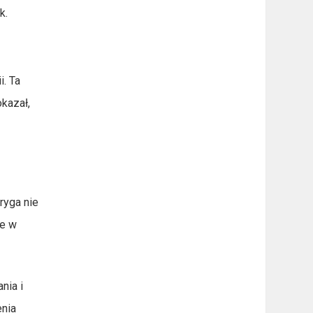
k.
i. Ta
kazał,
ryga nie
ne w
nia i
enia