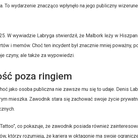
ia. To wydarzenie znacząco wpłynęło na jego publiczny wizerune
25. W wywiadzie Labryga stwierdził, że Malbork leży w Hiszpani
rtów i memów. Choć ten incydent był znacznie mniej poważny, po
je czyny, ale także za wypowiedzi.
ność poza ringiem
choć jako osoba publiczna nie zawsze mu się to udaje. Denis Lab
którym mieszka. Zawodnik stara się zachować swoje życie prywat
cznych.
Tattoo”, co pokazuje, że zawodnik posiada również zainteresowa
ów, którzy rozumieją, że kariera w oktagonie ma swoje ogranicz