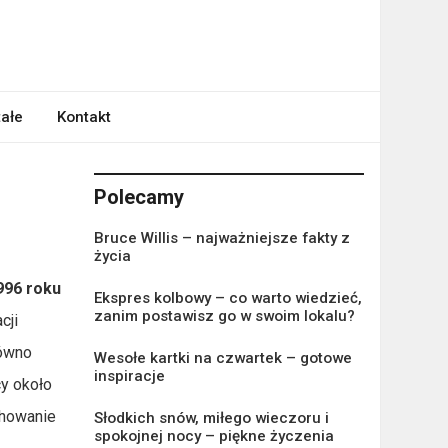
ałe
Kontakt
Polecamy
Bruce Willis – najważniejsze fakty z
życia
996 roku
Ekspres kolbowy – co warto wiedzieć,
zanim postawisz go w swoim lokalu?
cji
równo
Wesołe kartki na czwartek – gotowe
inspiracje
cy około
chowanie
Słodkich snów, miłego wieczoru i
spokojnej nocy – piękne życzenia