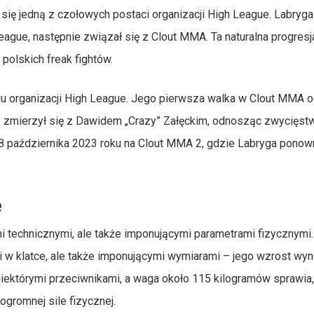
się jedną z czołowych postaci organizacji High League. Labryga
ague, następnie związał się z Clout MMA. Ta naturalna progresj
polskich freak fightów.
u organizacji High League. Jego pierwsza walka w Clout MMA o
dzie zmierzył się z Dawidem „Crazy” Załęckim, odnosząc zwycięs
 28 października 2023 roku na Clout MMA 2, gdzie Labryga ponow
e
mi technicznymi, ale także imponującymi parametrami fizycznymi
ami w klatce, ale także imponującymi wymiarami – jego wzrost wy
iektórymi przeciwnikami, a waga około 115 kilogramów sprawia,
gromnej sile fizycznej.