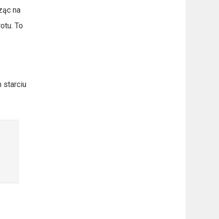
ząc na
otu. To
 starciu