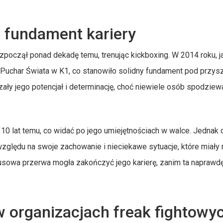
– fundament kariery
zpoczął ponad dekadę temu, trenując kickboxing. W 2014 roku, j
 Puchar Świata w K1, co stanowiło solidny fundament pod przys
ały jego potencjał i determinację, choć niewiele osób spodziew
10 lat temu, co widać po jego umiejętnościach w walce. Jednak 
zględu na swoje zachowanie i nieciekawe sytuacje, które miały
musowa przerwa mogła zakończyć jego karierę, zanim ta naprawdę
 w organizacjach freak fightowy