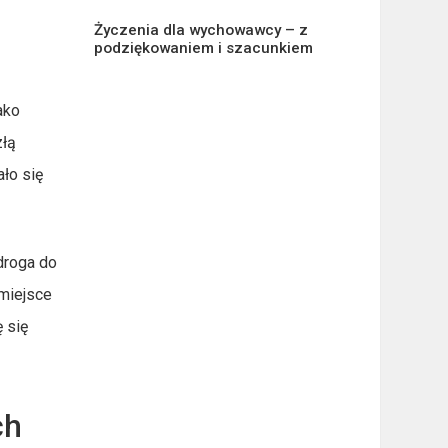
Życzenia dla wychowawcy – z
podziękowaniem i szacunkiem
ako
złą
ało się
droga do
 miejsce
 się
ch