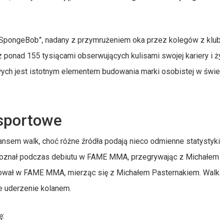
SpongeBob”, nadany z przymrużeniem oka przez kolegów z klub
z ponad 155 tysiącami obserwujących kulisami swojej kariery i ż
ch jest istotnym elementem budowania marki osobistej w świe
 sportowe
nsem walk, choć różne źródła podają nieco odmienne statystyk
 doznał podczas debiutu w FAME MMA, przegrywając z Michałem
tował w FAME MMA, mierząc się z Michałem Pasternakiem. Walk
ne uderzenie kolanem.
ę: