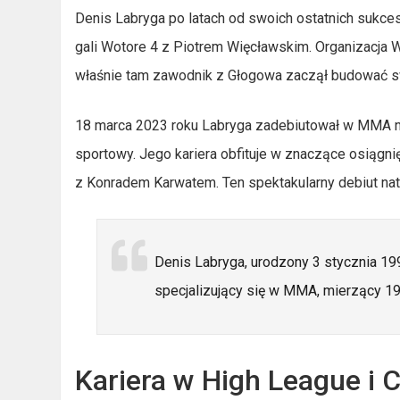
Denis Labryga po latach od swoich ostatnich sukces
gali Wotore 4 z Piotrem Więcławskim. Organizacja Wo
właśnie tam zawodnik z Głogowa zaczął budować sw
18 marca 2023 roku Labryga zadebiutował w MMA na
sportowy. Jego kariera obfituje w znaczące osiągni
z Konradem Karwatem. Ten spektakularny debiut na
Denis Labryga, urodzony 3 stycznia 19
specjalizujący się w MMA, mierzący 1
Kariera w High League i