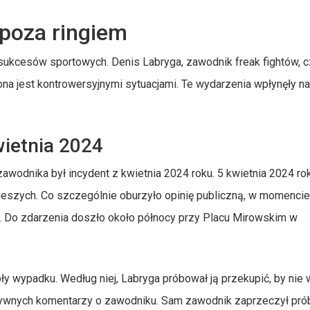
 poza ringiem
o sukcesów sportowych. Denis Labryga, zawodnik freak fightów, 
ona jest kontrowersyjnymi sytuacjami. Te wydarzenia wpłynęły na
ietnia 2024
awodnika był incydent z kwietnia 2024 roku. 5 kwietnia 2024 ro
 pieszych. Co szczególnie oburzyło opinię publiczną, w momenci
lu. Do zdarzenia doszło około północy przy Placu Mirowskim w
 wypadku. Według niej, Labryga próbował ją przekupić, by nie
egatywnych komentarzy o zawodniku. Sam zawodnik zaprzeczył pr