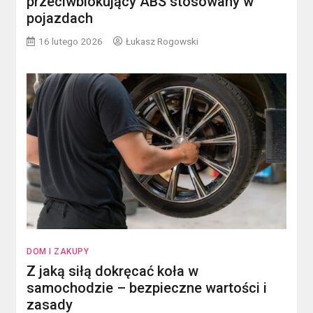
przeciwblokujący ABS stosowany w
pojazdach
16 lutego 2026
Łukasz Rogowski
DOM I ZAKUPY
Z jaką siłą dokręcać koła w
samochodzie – bezpieczne wartości i
zasady