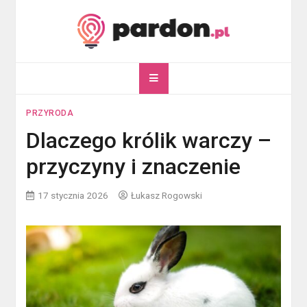
Skip
to
content
pardon.pl
Twój portal ogólnotematyczny
PRZYRODA
Dlaczego królik warczy –
przyczyny i znaczenie
17 stycznia 2026
Łukasz Rogowski