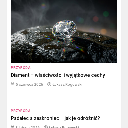
PRZYRODA
Diament – właściwości i wyjątkowe cechy
5 czerwca 2026
Łukasz Rogowski
PRZYRODA
Padalec a zaskroniec – jak je odróżnić?
3 lutego 2026
Łukasz Rogowski