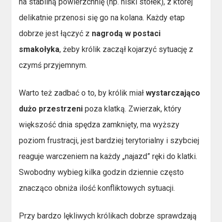
na stabilną powierzchnię (np. niski stołek), z której
delikatnie przenosi się go na kolana. Każdy etap
dobrze jest łączyć z
nagrodą w postaci
smakołyka
, żeby królik zaczął kojarzyć sytuację z
czymś przyjemnym.
Warto też zadbać o to, by królik miał
wystarczająco
dużo przestrzeni
poza klatką. Zwierzak, który
większość dnia spędza zamknięty, ma wyższy
poziom frustracji, jest bardziej terytorialny i szybciej
reaguje warczeniem na każdy „najazd” ręki do klatki.
Swobodny wybieg kilka godzin dziennie często
znacząco obniża ilość konfliktowych sytuacji.
Przy bardzo lękliwych królikach dobrze sprawdzają