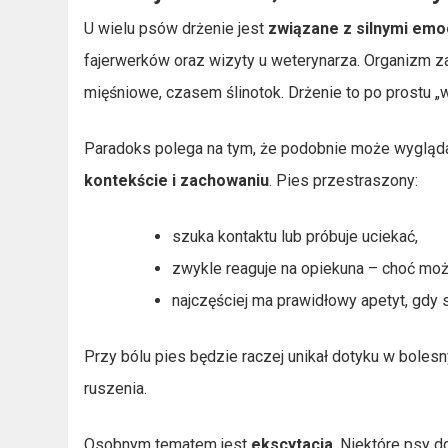
U wielu psów drżenie jest
związane z silnymi emo
fajerwerków oraz wizyty u weterynarza. Organizm za
mięśniowe, czasem ślinotok. Drżenie to po prostu „w
Paradoks polega na tym, że podobnie może wyglądać
kontekście i zachowaniu
. Pies przestraszony:
szuka kontaktu lub próbuje uciekać,
zwykle reaguje na opiekuna – choć moż
najczęściej ma prawidłowy apetyt, gdy s
Przy bólu pies będzie raczej unikał dotyku w bolesn
ruszenia.
Osobnym tematem jest
ekscytacja
. Niektóre psy d