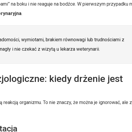
łapami” na boku i nie reaguje na bodźce. W pierwszym przypadku 
erynaryjna
.
iadomości, wymiotami, brakiem równowagi lub trudnościami z
agły i nie czekać z wizytą u lekarza weterynarii.
jologiczne: kiedy drżenie jest
alną reakcją organizmu. To nie znaczy, że można je ignorować, ale
tacja