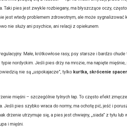
a. Taki pies jest zwykle rozbiegany, ma błyszczące oczy, częst
ie jest wtedy problemem zdrowotnym, ale może sygnalizować k
o nie służy ani psychice, ani relacji z opiekunem.
gulacyjny. Małe, krótkowłose rasy, psy starsze i bardzo chude 
typie nordyckim. Jeśli pies drży na mrozie, ma napięte mięśnie,
powiedzią nie są „uspokajacze”, tylko
kurtka, skrócenie space
żenie mięśni – szczególnie tylnych łap. To często efekt zmęcze
Jeśli pies szybko wraca do normy, ma ochotę pić, jeść i porus
 drżenie utrzymuje się, a pies jest chwiejny, „siada” z tyłu lub 
pa i mięśni.