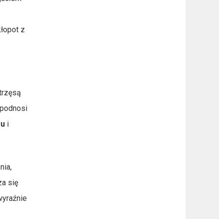
o
łopot z
trzęsą
 podnosi
ru
i
nia,
za się
wyraźnie