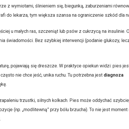
rze z wymiotami, ślinieniem się, biegunką, zaburzeniami równow
rafi do lekarza, tym większa szansa na ograniczenie szkód dla 
ciej u małych ras, szczeniąt lub psów z cukrzycą na insulinie. 
nia świadomości. Bez szybkiej interwencji (podanie glukozy, lec
rę, pojawiają się dreszcze. W praktyce opiekun widzi: pies jes
 często nie chce jeść, unika ruchu. Tu potrzebna jest
diagnoza
ękę.
 zapaleniu trzustki, silnych kolkach. Pies może oddychać szybciej
zycje (np. „modlitewną” przy bólu brzucha). To nie jest moment
.