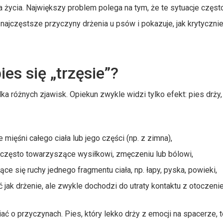
a życia. Największy problem polega na tym, że te sytuacje częst
najczęstsze przyczyny drżenia u psów i pokazuje, jak krytyczni
ies się „trzęsie”?
lka różnych zjawisk. Opiekun zwykle widzi tylko efekt: pies drży
mięśni całego ciała lub jego części (np. z zimna),
 często towarzyszące wysiłkowi, zmęczeniu lub bólowi,
ce się ruchy jednego fragmentu ciała, np. łapy, pyska, powieki,
jak drżenie, ale zwykle dochodzi do utraty kontaktu z otoczeni
ć o przyczynach. Pies, który lekko drży z emocji na spacerze, t