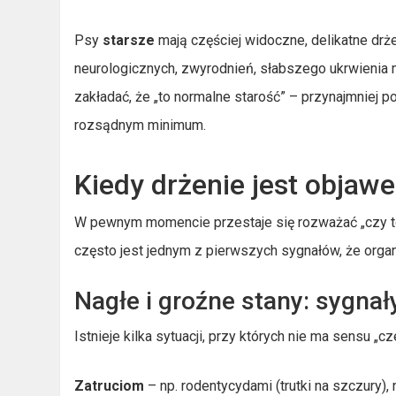
Psy
starsze
mają częściej widoczne, delikatne drż
neurologicznych, zwyrodnień, słabszego ukrwienia m
zakładać, że „to normalne starość” – przynajmniej p
rozsądnym minimum.
Kiedy drżenie jest obja
W pewnym momencie przestaje się rozważać „czy to 
często jest jednym z pierwszych sygnałów, że orga
Nagłe i groźne stany: sygna
Istnieje kilka sytuacji, przy których nie ma sensu „
Zatruciom
– np. rodentycydami (trutki na szczury),