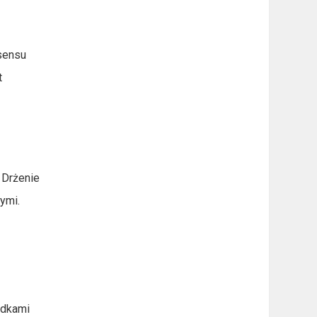
 sensu
t
. Drżenie
ymi.
rodkami