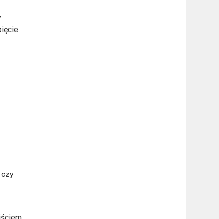
,
pięcie
 czy
ejściem