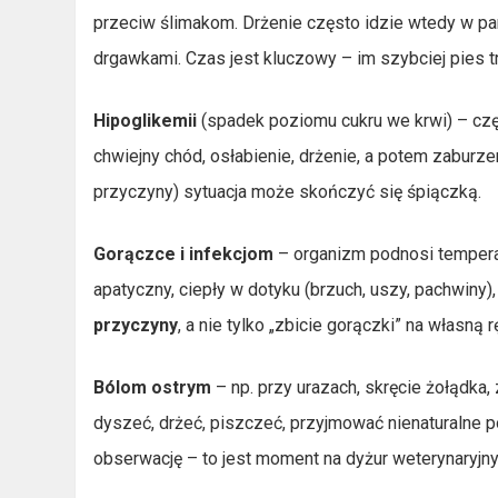
przeciw ślimakom. Drżenie często idzie wtedy w pa
drgawkami. Czas jest kluczowy – im szybciej pies t
Hipoglikemii
(spadek poziomu cukru we krwi) – częś
chwiejny chód, osłabienie, drżenie, a potem zaburze
przyczyny) sytuacja może skończyć się śpiączką.
Gorączce i infekcjom
– organizm podnosi temperatu
apatyczny, ciepły w dotyku (brzuch, uszy, pachwiny),
przyczyny
, a nie tylko „zbicie gorączki” na własną r
Bólom ostrym
– np. przy urazach, skręcie żołądka,
dyszeć, drżeć, piszczeć, przyjmować nienaturalne po
obserwację – to jest moment na dyżur weterynaryjny