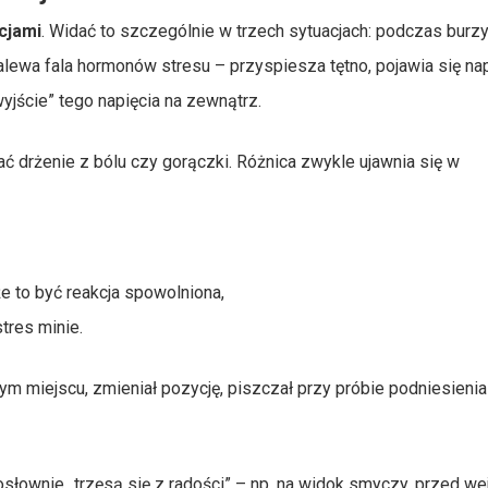
cjami
. Widać to szczególnie w trzech sytuacjach: podczas burzy
lewa fala hormonów stresu – przyspiesza tętno, pojawia się na
yjście” tego napięcia na zewnątrz.
 drżenie z bólu czy gorączki. Różnica zwykle ujawnia się w
e to być reakcja spowolniona,
tres minie.
ym miejscu, zmieniał pozycję, piszczał przy próbie podniesienia
osłownie „trzęsą się z radości” – np. na widok smyczy, przed w