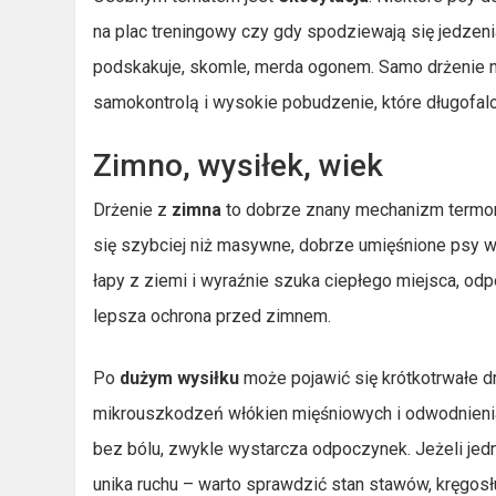
na plac treningowy czy gdy spodziewają się jedzeni
podskakuje, skomle, merda ogonem. Samo drżenie n
samokontrolą i wysokie pobudzenie, które długofalow
Zimno, wysiłek, wiek
Drżenie z
zimna
to dobrze znany mechanizm termore
się szybciej niż masywne, dobrze umięśnione psy w 
łapy z ziemi i wyraźnie szuka ciepłego miejsca, od
lepsza ochrona przed zimnem.
Po
dużym wysiłku
może pojawić się krótkotrwałe dr
mikrouszkodzeń włókien mięśniowych i odwodnienia. 
bez bólu, zwykle wystarcza odpoczynek. Jeżeli jednak
unika ruchu – warto sprawdzić stan stawów, kręgosłu