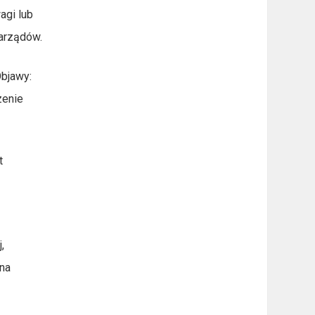
agi lub
narządów.
Objawy:
zenie
t
,
 na