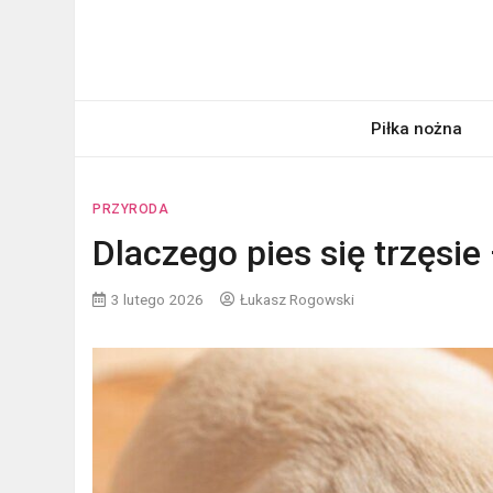
Skip
to
content
pardon.pl
Twój portal ogólnotematyczny
Piłka nożna
PRZYRODA
Dlaczego pies się trzęsie
3 lutego 2026
Łukasz Rogowski