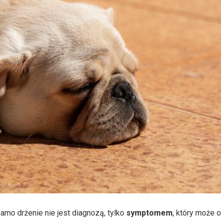
 Samo drżenie nie jest diagnozą, tylko
symptomem
, który może 