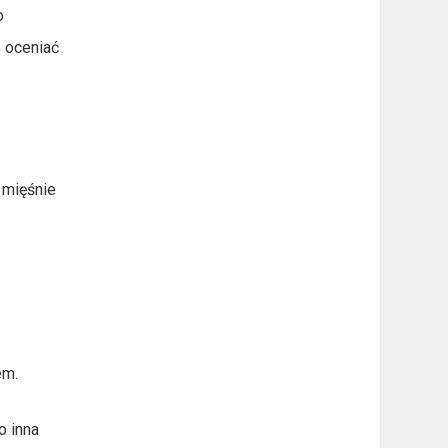
o
e oceniać
, mięśnie
em.
o inna