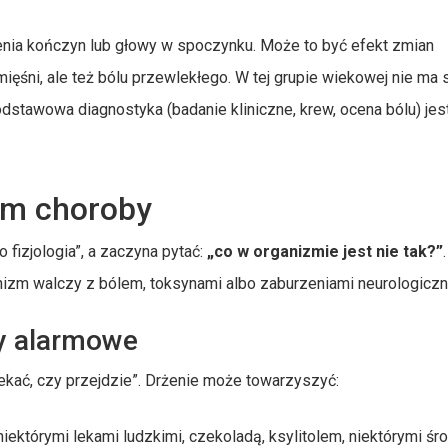
enia kończyn lub głowy w spoczynku. Może to być efekt zmian
ięśni, ale też bólu przewlekłego. W tej grupie wiekowej nie ma
odstawowa diagnostyka (badanie kliniczne, krew, ocena bólu) jes
wem choroby
fizjologia”, a zaczyna pytać:
„co w organizmie jest nie tak?”
nizm walczy z bólem, toksynami albo zaburzeniami neurologiczn
ły alarmowe
czekać, czy przejdzie”. Drżenie może towarzyszyć:
 niektórymi lekami ludzkimi, czekoladą, ksylitolem, niektórymi ś