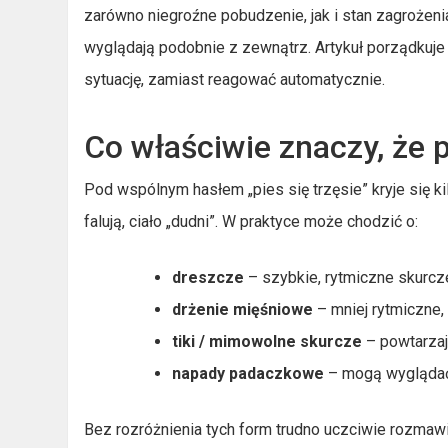
zarówno niegroźne pobudzenie, jak i stan zagrożeni
wyglądają podobnie z zewnątrz. Artykuł porządkuje 
sytuację, zamiast reagować automatycznie.
Co właściwie znaczy, że p
Pod wspólnym hasłem „pies się trzęsie” kryje się ki
falują, ciało „dudni”. W praktyce może chodzić o:
dreszcze
– szybkie, rytmiczne skurcze 
drżenie mięśniowe
– mniej rytmiczne,
tiki / mimowolne skurcze
– powtarzają
napady padaczkowe
– mogą wyglądać 
Bez rozróżnienia tych form trudno uczciwie rozmawia