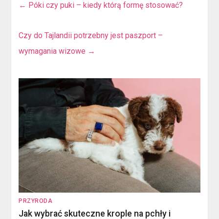
←
Póki czy puki – kiedy którą formę stosować?
Czy do Tajlandii potrzebny jest paszport –
wymagania wizowe
→
PRZYRODA
Jak wybrać skuteczne krople na pchły i