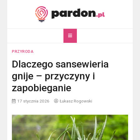
Skip
to
content
pardon.pl
Twój portal ogólnotematyczny
PRZYRODA
Dlaczego sansewieria
gnije – przyczyny i
zapobieganie
17 stycznia 2026
Łukasz Rogowski