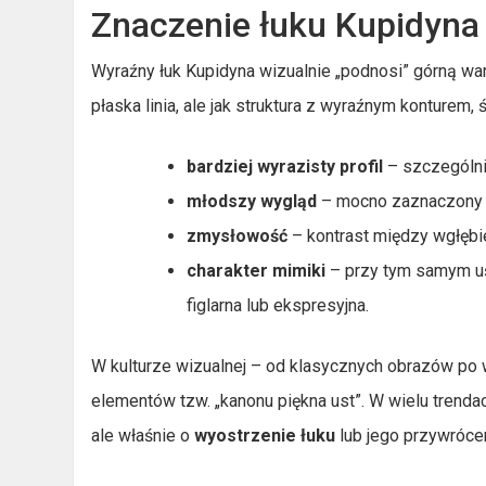
Znaczenie łuku Kupidyna
Wyraźny łuk Kupidyna wizualnie „podnosi” górną warg
płaska linia, ale jak struktura z wyraźnym konturem, 
bardziej wyrazisty profil
– szczególnie
młodszy wygląd
– mocno zaznaczony łu
zmysłowość
– kontrast między wgłębie
charakter mimiki
– przy tym samym uś
figlarna lub ekspresyjna.
W kulturze wizualnej – od klasycznych obrazów po 
elementów tzw. „kanonu piękna ust”. W wielu trendac
ale właśnie o
wyostrzenie łuku
lub jego przywrócen