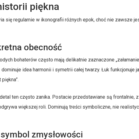
istorii piękna
się regularnie w ikonografii różnych epok, choć nie zawsze jes
kretna obecność
łodych bohaterów często mają delikatnie zaznaczone „załamanie
dominuje idea harmonii i symetrii całej twarzy. Łuk funkcjonuje j
 piękna”.
etal ten często zanika. Postacie przedstawiane są frontalnie, z
dgrywa większej roli. Dominują treści symboliczne, nie realisty
y symbol zmysłowości