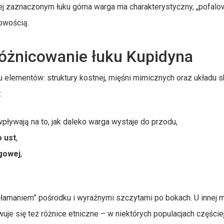
ej zaznaczonym łuku górna warga ma charakterystyczny, „pofalo
łowością.
óżnicowanie łuku Kupidyna
 elementów: struktury kostnej, mięśni mimicznych oraz układu s
:
 wpływają na to, jak daleko warga wystaje do przodu,
 ust
,
gowej
,
załamaniem” pośrodku i wyraźnymi szczytami po bokach. U innej
uje się też różnice etniczne – w niektórych populacjach częście