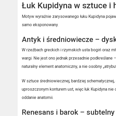
Łuk Kupidyna w sztuce i h
Motyw wyraźnie zarysowanego łuku Kupidyna pojawia 
samo eksponowany.
Antyk i średniowiecze – dys
W rzeźbach greckich i rzymskich usta bogiń oraz m
wargi. Nie jest ono jednak przesadnie podkreślane – 
naturalny element anatomiczny, a nie osobny „atrybut
W sztuce średniowiecznej, bardziej schematycznej, d
uproszczonym konturem ust, więc łuk Kupidyna nie o
oddanie anatomii.
Renesans i barok – subteln