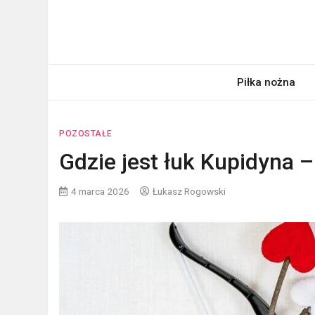
Skip
to
content
pardon.pl
Twój portal ogólnotematyczny
Piłka nożna
POZOSTAŁE
Gdzie jest łuk Kupidyna –
4 marca 2026
Łukasz Rogowski