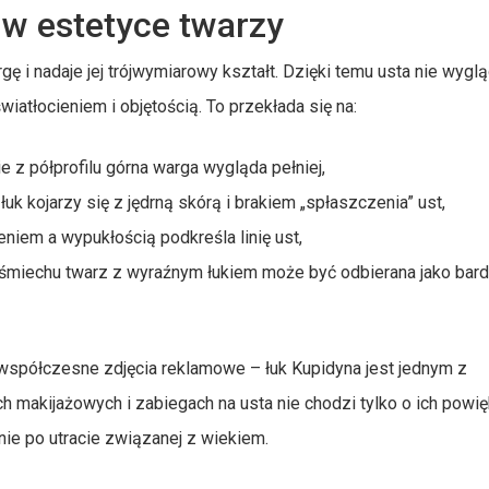
 w estetyce twarzy
ę i nadaje jej trójwymiarowy kształt. Dzięki temu usta nie wyglą
światłocieniem i objętością. To przekłada się na:
 z półprofilu górna warga wygląda pełniej,
k kojarzy się z jędrną skórą i brakiem „spłaszczenia” ust,
niem a wypukłością podkreśla linię ust,
miechu twarz z wyraźnym łukiem może być odbierana jako bard
współczesne zdjęcia reklamowe – łuk Kupidyna jest jednym z
h makijażowych i zabiegach na usta nie chodzi tylko o ich powi
ie po utracie związanej z wiekiem.