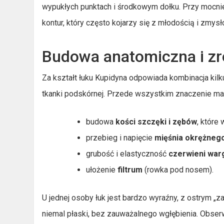
wypukłych punktach i środkowym dołku. Przy mocni
kontur, który często kojarzy się z młodością i zmys
Budowa anatomiczna i zr
Za kształt łuku Kupidyna odpowiada kombinacja kilku
tkanki podskórnej. Przede wszystkim znaczenie ma
budowa
kości szczęki i zębów
, które
przebieg i napięcie
mięśnia okrężnego
grubość i elastyczność
czerwieni war
ułożenie
filtrum
(rowka pod nosem).
U jednej osoby łuk jest bardzo wyraźny, z ostrym „
niemal płaski, bez zauważalnego wgłębienia. Obserw