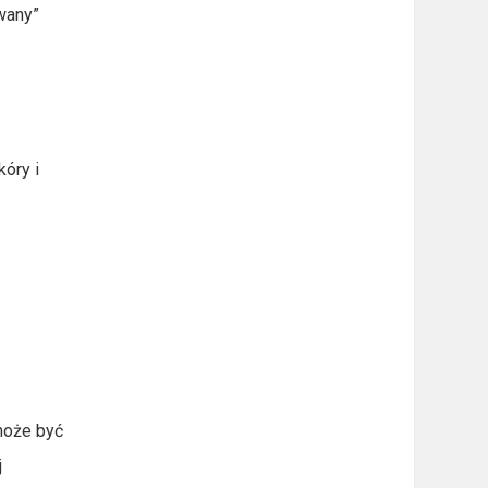
wany”
kóry i
 może być
j