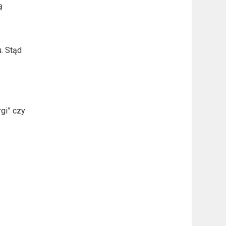
ą
. Stąd
rgi” czy