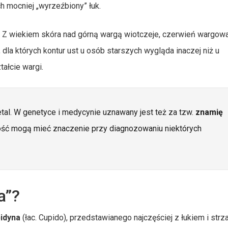
ch mocniej „wyrzeźbiony” łuk.
a. Z wiekiem skóra nad górną wargą wiotczeje, czerwień wargow
 dla których kontur ust u osób starszych wygląda inaczej niż u
ałcie wargi.
etal. W genetyce i medycynie uznawany jest też za tzw.
znamię
ność mogą mieć znaczenie przy diagnozowaniu niektórych
a”?
idyna
(łac. Cupido), przedstawianego najczęściej z łukiem i strza