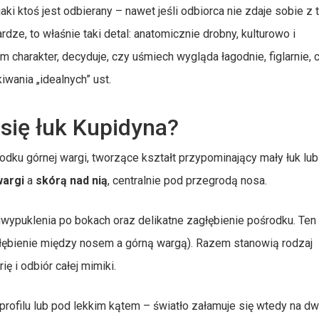
ki ktoś jest odbierany – nawet jeśli odbiorca nie zdaje sobie z 
rdze, to właśnie taki detal: anatomicznie drobny, kulturowo i
 charakter, decyduje, czy uśmiech wygląda łagodnie, figlarnie, 
wania „idealnych” ust.
 się łuk Kupidyna?
dku górnej wargi, tworzące kształt przypominający mały łuk lub
wargi
a
skórą nad nią
, centralnie pod przegrodą nosa.
wypuklenia po bokach oraz delikatne zagłębienie pośrodku. Ten 
agłębienie między nosem a górną wargą). Razem stanowią rodzaj
ę i odbiór całej mimiki.
 profilu lub pod lekkim kątem – światło załamuje się wtedy na d