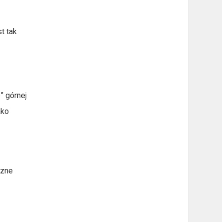
t tak
” górnej
ako
czne