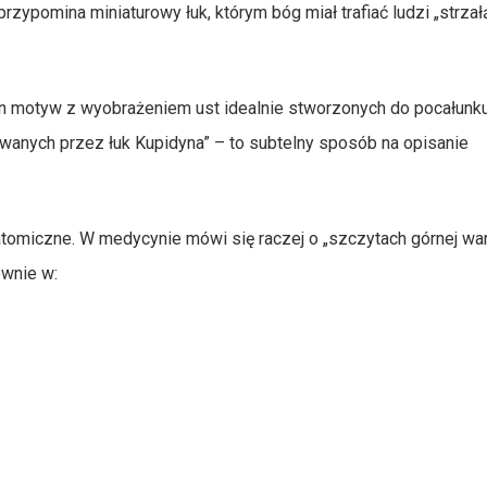
zypomina miniaturowy łuk, którym bóg miał trafiać ludzi „strzał
en motyw z wyobrażeniem ust idealnie stworzonych do pocałunku
owanych przez łuk Kupidyna” – to subtelny sposób na opisanie
natomiczne. W medycynie mówi się raczej o „szczytach górnej wa
ównie w: