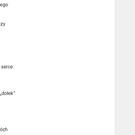
tego
czy
 serce.
„dołek”
wóch