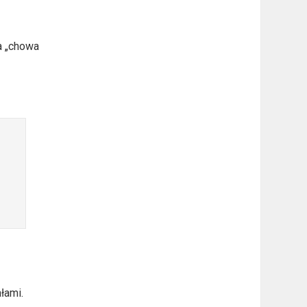
a „chowa
łami.