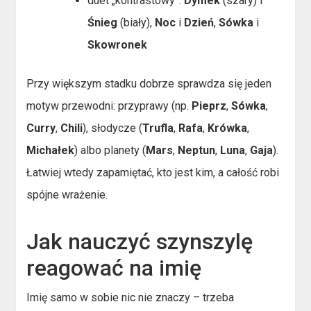
duet „kontrastowy”:
Dymek
(szary) i
Śnieg
(biały),
Noc
i
Dzień
,
Sówka
i
Skowronek
Przy większym stadku dobrze sprawdza się jeden
motyw przewodni: przyprawy (np.
Pieprz
,
Sówka
,
Curry
,
Chili
), słodycze (
Trufla
,
Rafa
,
Krówka
,
Michałek
) albo planety (
Mars
,
Neptun
,
Luna
,
Gaja
).
Łatwiej wtedy zapamiętać, kto jest kim, a całość robi
spójne wrażenie.
Jak nauczyć szynszylę
reagować na imię
Imię samo w sobie nic nie znaczy – trzeba