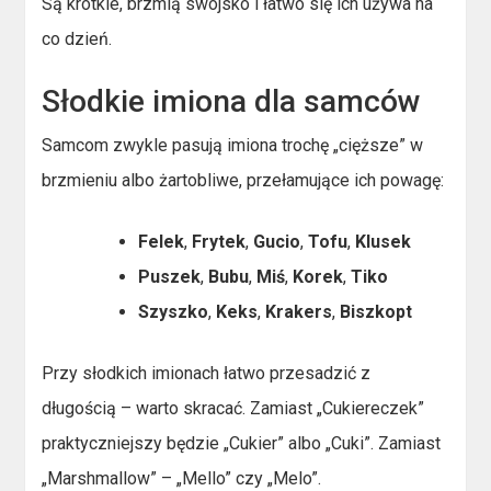
Są krótkie, brzmią swojsko i łatwo się ich używa na
co dzień.
Słodkie imiona dla samców
Samcom zwykle pasują imiona trochę „cięższe” w
brzmieniu albo żartobliwe, przełamujące ich powagę:
Felek
,
Frytek
,
Gucio
,
Tofu
,
Klusek
Puszek
,
Bubu
,
Miś
,
Korek
,
Tiko
Szyszko
,
Keks
,
Krakers
,
Biszkopt
Przy słodkich imionach łatwo przesadzić z
długością – warto skracać. Zamiast „Cukiereczek”
praktyczniejszy będzie „Cukier” albo „Cuki”. Zamiast
„Marshmallow” – „Mello” czy „Melo”.