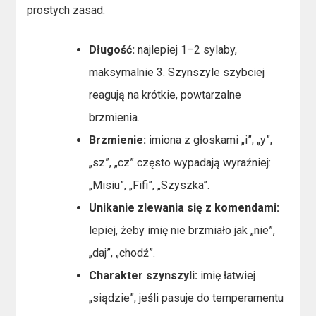
prostych zasad.
Długość:
najlepiej 1–2 sylaby,
maksymalnie 3. Szynszyle szybciej
reagują na krótkie, powtarzalne
brzmienia.
Brzmienie:
imiona z głoskami „i”, „y”,
„sz”, „cz” często wypadają wyraźniej:
„Misiu”, „Fifi”, „Szyszka”.
Unikanie zlewania się z komendami:
lepiej, żeby imię nie brzmiało jak „nie”,
„daj”, „chodź”.
Charakter szynszyli:
imię łatwiej
„siądzie”, jeśli pasuje do temperamentu