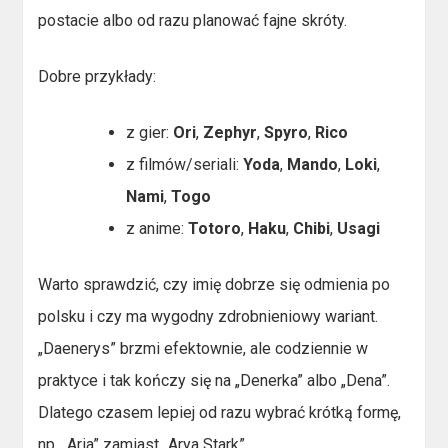
postacie albo od razu planować fajne skróty.
Dobre przykłady:
z gier:
Ori
,
Zephyr
,
Spyro
,
Rico
z filmów/seriali:
Yoda
,
Mando
,
Loki
,
Nami
,
Togo
z anime:
Totoro
,
Haku
,
Chibi
,
Usagi
Warto sprawdzić, czy imię dobrze się odmienia po
polsku i czy ma wygodny zdrobnieniowy wariant.
„Daenerys” brzmi efektownie, ale codziennie w
praktyce i tak kończy się na „Denerka” albo „Dena”.
Dlatego czasem lepiej od razu wybrać krótką formę,
np. „Aria” zamiast „Arya Stark”.