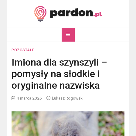
Skip
to
content
pardon.pl
Twój portal ogólnotematyczny
POZOSTAŁE
Imiona dla szynszyli –
pomysły na słodkie i
oryginalne nazwiska
4 marca 2026
Łukasz Rogowski