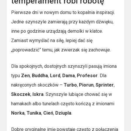
temperament robi robotę
Pierwsze dni w nowym domu to kopalnia inspiracji.
Jedne szynszyle zamierają przy każdym dźwięku,
inne po godzinie urządzają demolki w klatce.
Zamiast wymyślać na siłę, lepiej dać się
„poprowadzić” temu, jak zwierzak się zachowuje.
Dla spokojnych, dostojnych szynszyli pasują imiona
typu
Zen
,
Buddha
,
Lord
,
Dama
,
Profesor
. Dla
nakręconych skoczków –
Turbo
,
Piorun
,
Sprinter
,
Skoczek
,
Iskra
. Szynszyle lubiące chować się w
hamakach albo tunelach często kończą z imionami
Norka
,
Tunika
,
Cień
,
Dziupla
.
Dobre oryginalne imię powstaje często z połączenia