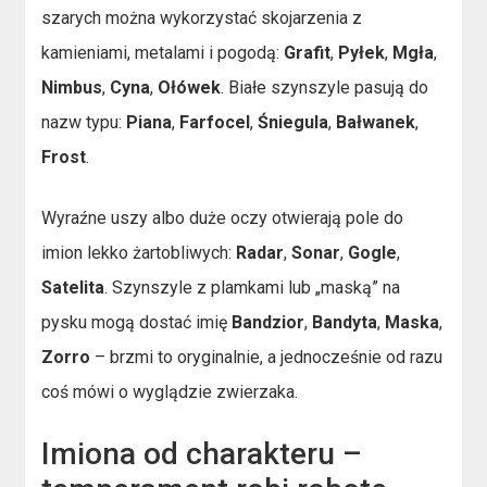
szarych można wykorzystać skojarzenia z
kamieniami, metalami i pogodą:
Grafit
,
Pyłek
,
Mgła
,
Nimbus
,
Cyna
,
Ołówek
. Białe szynszyle pasują do
nazw typu:
Piana
,
Farfocel
,
Śniegula
,
Bałwanek
,
Frost
.
Wyraźne uszy albo duże oczy otwierają pole do
imion lekko żartobliwych:
Radar
,
Sonar
,
Gogle
,
Satelita
. Szynszyle z plamkami lub „maską” na
pysku mogą dostać imię
Bandzior
,
Bandyta
,
Maska
,
Zorro
– brzmi to oryginalnie, a jednocześnie od razu
coś mówi o wyglądzie zwierzaka.
Imiona od charakteru –