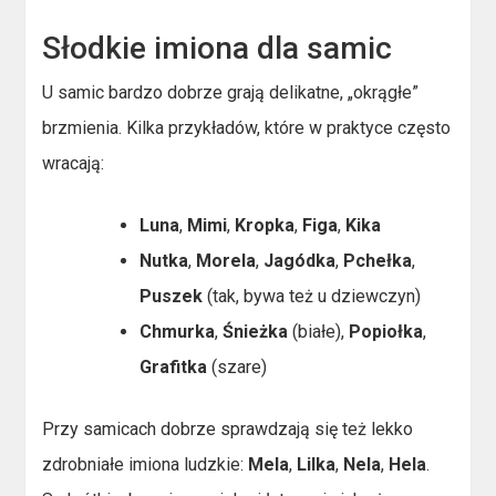
Słodkie imiona dla samic
U samic bardzo dobrze grają delikatne, „okrągłe”
brzmienia. Kilka przykładów, które w praktyce często
wracają:
Luna
,
Mimi
,
Kropka
,
Figa
,
Kika
Nutka
,
Morela
,
Jagódka
,
Pchełka
,
Puszek
(tak, bywa też u dziewczyn)
Chmurka
,
Śnieżka
(białe),
Popiołka
,
Grafitka
(szare)
Przy samicach dobrze sprawdzają się też lekko
zdrobniałe imiona ludzkie:
Mela
,
Lilka
,
Nela
,
Hela
.