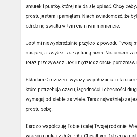
smutek i pustkę, której nie da się opisać. Chcę, żeb
prostu jestem i pamiętam. Niech świadomość, że by
odrobiną światła w tym ciemnym momencie.
Jest mi niewyobrażalnie przykro z powodu Twojej str
miejscu, a zwykłe rzeczy tracą sens. Nie umiem zab
teraz przeżywasz. Jeśli będziesz chciał porozmawi
Składam Ci szczere wyrazy współczucia i otaczam Cię
które potrzebują czasu, łagodności i obecności dru
wymagaj od siebie za wiele. Teraz najważniejsze jes
prostu sobą.
Bardzo współczuję Tobie i całej Twojej rodzinie. Wi
wracają nagle i z dużą siłą. Chciałbym, żebyś pamię