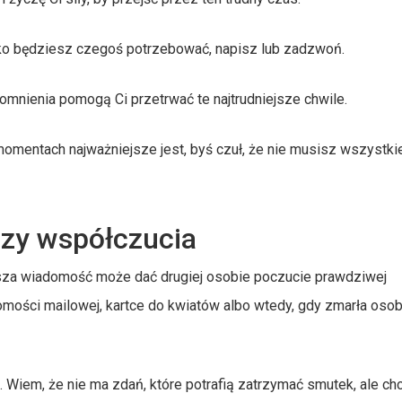
lko będziesz czegoś potrzebować, napisz lub zadzwoń.
pomnienia pomogą Ci przetrwać te najtrudniejsze chwile.
omentach najważniejsze jest, byś czuł, że nie musisz wszystk
azy współczucia
uższa wiadomość może dać drugiej osobie poczucie prawdziwej
omości mailowej, kartce do kwiatów albo wtedy, gdy zmarła osob
e. Wiem, że nie ma zdań, które potrafią zatrzymać smutek, ale ch