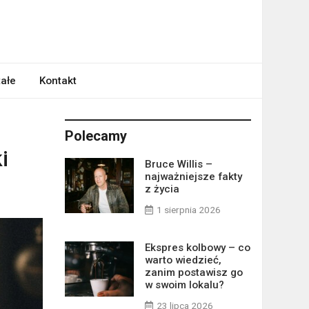
ałe
Kontakt
Polecamy
i
Bruce Willis –
najważniejsze fakty
z życia
1 sierpnia 2026
Ekspres kolbowy – co
warto wiedzieć,
zanim postawisz go
w swoim lokalu?
23 lipca 2026