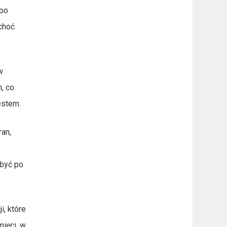
 po
choć
w
, co
estem.
ran,
e
 być po
i, które
mięci, w