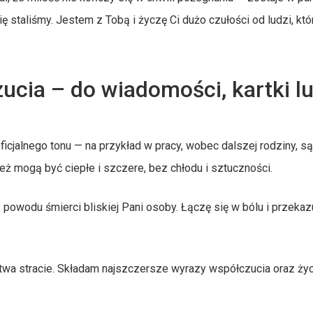
ę staliśmy. Jestem z Tobą i życzę Ci dużo czułości od ludzi, któ
cia – do wiadomości, kartki l
icjalnego tonu — na przykład w pracy, wobec dalszej rodziny, 
ż mogą być ciepłe i szczere, bez chłodu i sztuczności.
owodu śmierci bliskiej Pani osoby. Łączę się w bólu i przekaz
wa stracie. Składam najszczersze wyrazy współczucia oraz ży