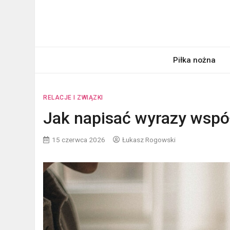
Skip
to
content
pardon.pl
Twój portal ogólnotematyczny
Piłka nożna
RELACJE I ZWIĄZKI
Jak napisać wyrazy wspó
15 czerwca 2026
Łukasz Rogowski