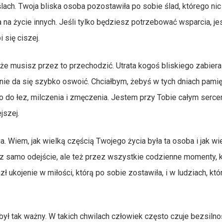
lach. Twoja bliska osoba pozostawiła po sobie ślad, którego nic
 na życie innych. Jeśli tylko będziesz potrzebować wsparcia, j
 się ciszej.
że musisz przez to przechodzić. Utrata kogoś bliskiego zabiera
nie da się szybko oswoić. Chciałbym, żebyś w tych dniach pamięt
o do łez, milczenia i zmęczenia. Jestem przy Tobie całym serce
jszej.
. Wiem, jak wielką częścią Twojego życia była ta osoba i jak wi
rzez samo odejście, ale też przez wszystkie codzienne momenty, 
zł ukojenie w miłości, którą po sobie zostawiła, i w ludziach, kt
był tak ważny. W takich chwilach człowiek często czuje bezsilno