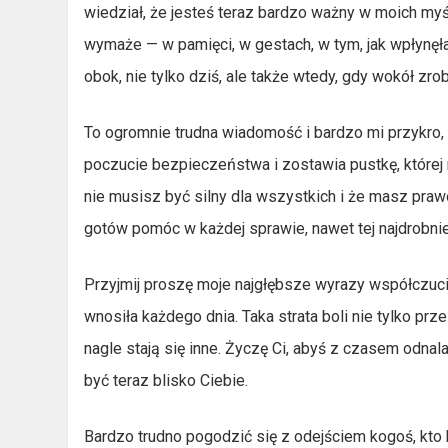
wiedział, że jesteś teraz bardzo ważny w moich myś
wymaże — w pamięci, w gestach, w tym, jak wpłynęła
obok, nie tylko dziś, ale także wtedy, gdy wokół zrobi
To ogromnie trudna wiadomość i bardzo mi przykro, 
poczucie bezpieczeństwa i zostawia pustkę, której 
nie musisz być silny dla wszystkich i że masz praw
gotów pomóc w każdej sprawie, nawet tej najdrobnie
Przyjmij proszę moje najgłębsze wyrazy współczucia
wnosiła każdego dnia. Taka strata boli nie tylko p
nagle stają się inne. Życzę Ci, abyś z czasem odnala
być teraz blisko Ciebie.
Bardzo trudno pogodzić się z odejściem kogoś, kto 