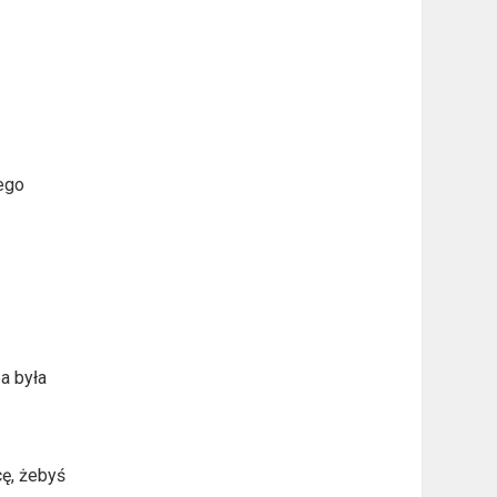
iego
a była
cę, żebyś