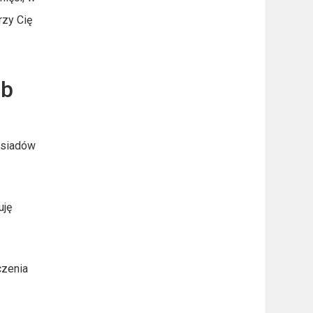
rzy Cię
ub
sąsiadów
uję
czenia