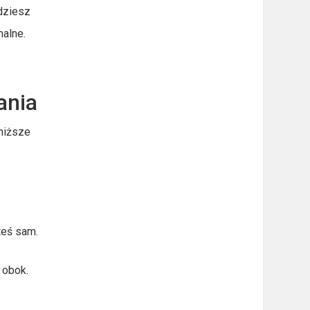
jdziesz
malne.
ania
niższe
teś sam.
 obok.