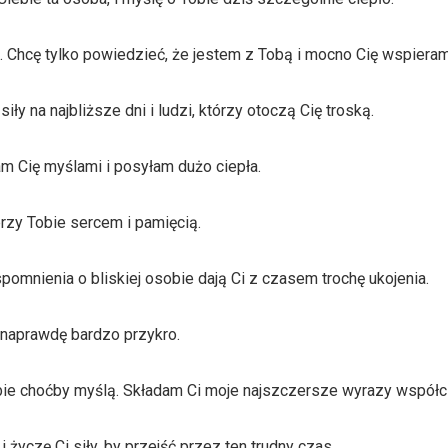
l. Chcę tylko powiedzieć, że jestem z Tobą i mocno Cię wspieram
ły na najbliższe dni i ludzi, którzy otoczą Cię troską.
m Cię myślami i posyłam dużo ciepła.
przy Tobie sercem i pamięcią.
pomnienia o bliskiej osobie dają Ci z czasem trochę ukojenia.
 naprawdę bardzo przykro.
iebie choćby myślą. Składam Ci moje najszczersze wyrazy współc
życzę Ci siły, by przejść przez ten trudny czas.