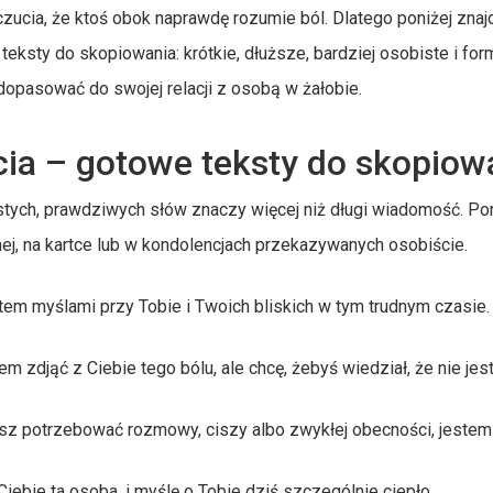
zucia, że ktoś obok naprawdę rozumie ból. Dlatego poniżej zna
eksty do skopiowania: krótkie, dłuższe, bardziej osobiste i for
 dopasować do swojej relacji z osobą w żałobie.
cia – gotowe teksty do skopiow
stych, prawdziwych słów znaczy więcej niż długi wiadomość. Po
j, na kartce lub w kondolencjach przekazywanych osobiście.
tem myślami przy Tobie i Twoich bliskich w tym trudnym czasie.
 zdjąć z Ciebie tego bólu, ale chcę, żebyś wiedział, że nie jes
ziesz potrzebować rozmowy, ciszy albo zwykłej obecności, jestem
Ciebie ta osoba, i myślę o Tobie dziś szczególnie ciepło.