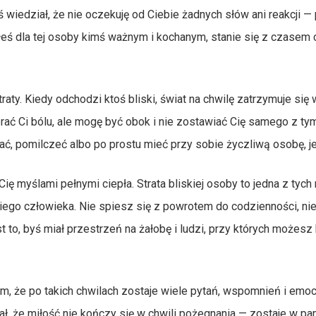
yś wiedział, że nie oczekuję od Ciebie żadnych słów ani reakcji —
łeś dla tej osoby kimś ważnym i kochanym, stanie się z czasem 
aty. Kiedy odchodzi ktoś bliski, świat na chwilę zatrzymuje się 
rać Ci bólu, ale mogę być obok i nie zostawiać Cię samego z tym
ać, pomilczeć albo po prostu mieć przy sobie życzliwą osobę, j
 myślami pełnymi ciepła. Strata bliskiej osoby to jedna z tych 
giego człowieka. Nie spiesz się z powrotem do codzienności, ni
t to, byś miał przestrzeń na żałobę i ludzi, przy których możesz
em, że po takich chwilach zostaje wiele pytań, wspomnień i emocj
tał, że miłość nie kończy się w chwili pożegnania — zostaje w pa