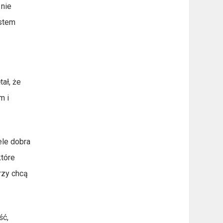
 nie
estem
ał, że
m i
ele dobra
które
órzy chcą
ść,