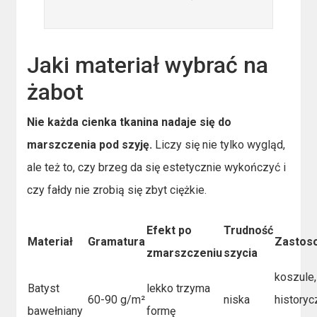
Jaki materiał wybrać na
żabot
Nie każda cienka tkanina nadaje się do
marszczenia pod szyję.
Liczy się nie tylko wygląd,
ale też to, czy brzeg da się estetycznie wykończyć i
czy fałdy nie zrobią się zbyt ciężkie.
Efekt po
Trudność
Materiał
Gramatura
Zastos
zmarszczeniu
szycia
koszule,
Batyst
lekko trzyma
60-90 g/m²
niska
historyc
bawełniany
formę