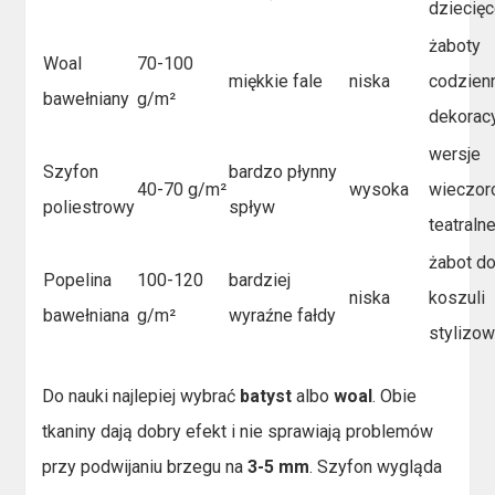
dziecię
żaboty
Woal
70-100
miękkie fale
niska
codzienn
bawełniany
g/m²
dekorac
wersje
Szyfon
bardzo płynny
40-70 g/m²
wysoka
wieczor
poliestrowy
spływ
teatraln
żabot d
Popelina
100-120
bardziej
niska
koszuli
bawełniana
g/m²
wyraźne fałdy
stylizow
Do nauki najlepiej wybrać
batyst
albo
woal
. Obie
tkaniny dają dobry efekt i nie sprawiają problemów
przy podwijaniu brzegu na
3-5 mm
. Szyfon wygląda