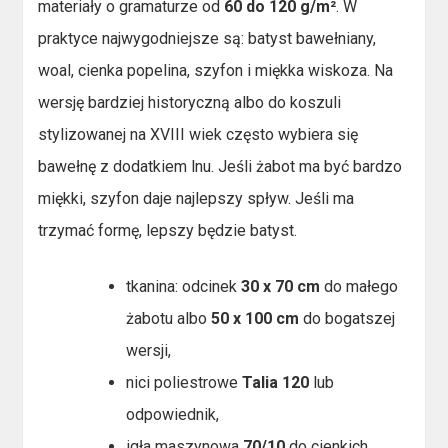
materiały o gramaturze od
60 do 120 g/m²
. W
praktyce najwygodniejsze są: batyst bawełniany,
woal, cienka popelina, szyfon i miękka wiskoza. Na
wersję bardziej historyczną albo do koszuli
stylizowanej na XVIII wiek często wybiera się
bawełnę z dodatkiem lnu. Jeśli żabot ma być bardzo
miękki, szyfon daje najlepszy spływ. Jeśli ma
trzymać formę, lepszy będzie batyst.
tkanina: odcinek
30 x 70 cm
do małego
żabotu albo
50 x 100 cm
do bogatszej
wersji,
nici poliestrowe
Talia 120
lub
odpowiednik,
igła maszynowa
70/10
do cienkich