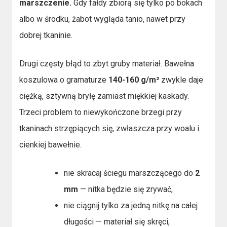
marszczenie.
Gdy fałdy zbiorą się tylko po bokach
albo w środku, żabot wygląda tanio, nawet przy
dobrej tkaninie.
Drugi częsty błąd to zbyt gruby materiał. Bawełna
koszulowa o gramaturze
140-160 g/m²
zwykle daje
ciężką, sztywną bryłę zamiast miękkiej kaskady.
Trzeci problem to niewykończone brzegi przy
tkaninach strzępiących się, zwłaszcza przy woalu i
cienkiej bawełnie.
nie skracaj ściegu marszczącego do
2
mm
— nitka będzie się zrywać,
nie ciągnij tylko za jedną nitkę na całej
długości — materiał się skręci,