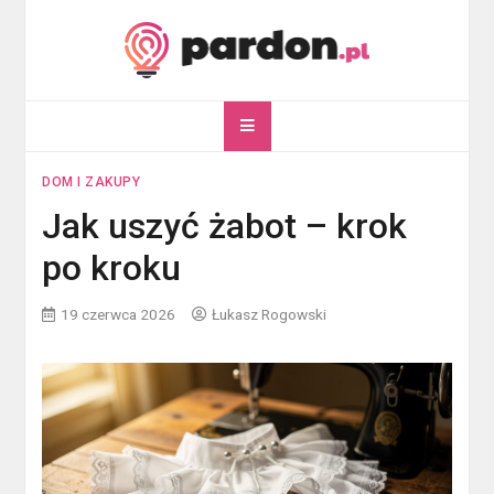
Skip
to
content
pardon.pl
Twój portal ogólnotematyczny
DOM I ZAKUPY
Jak uszyć żabot – krok
po kroku
19 czerwca 2026
Łukasz Rogowski