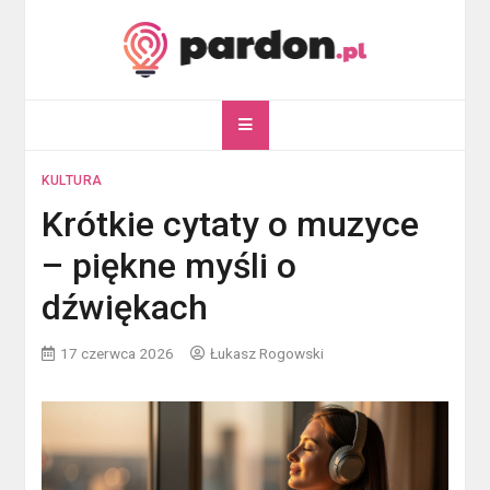
Skip
to
content
pardon.pl
Twój portal ogólnotematyczny
KULTURA
Krótkie cytaty o muzyce
– piękne myśli o
dźwiękach
17 czerwca 2026
Łukasz Rogowski