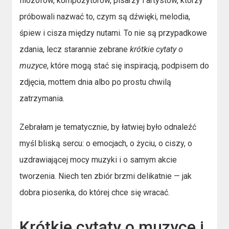
filozofów, kompozytorów, pisarzy i artystów, którzy
próbowali nazwać to, czym są dźwięki, melodia,
śpiew i cisza między nutami. To nie są przypadkowe
zdania, lecz starannie zebrane
krótkie cytaty o
muzyce
, które mogą stać się inspiracją, podpisem do
zdjęcia, mottem dnia albo po prostu chwilą
zatrzymania.
Zebrałam je tematycznie, by łatwiej było odnaleźć
myśl bliską sercu: o emocjach, o życiu, o ciszy, o
uzdrawiającej mocy muzyki i o samym akcie
tworzenia. Niech ten zbiór brzmi delikatnie — jak
dobra piosenka, do której chce się wracać.
Krótkie cytaty o muzyce i