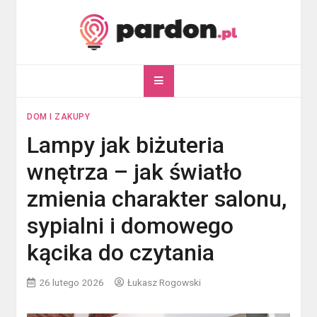
Skip
to
content
pardon.pl
Twój portal ogólnotematyczny
DOM I ZAKUPY
Lampy jak biżuteria
wnętrza – jak światło
zmienia charakter salonu,
sypialni i domowego
kącika do czytania
26 lutego 2026
Łukasz Rogowski