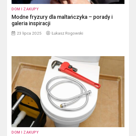
DOM I ZAKUPY
Modne fryzury dla maltańczyka – porady i
galeria inspiracji
23 lipca 2025
Łukasz Rogowski
DOM I ZAKUPY