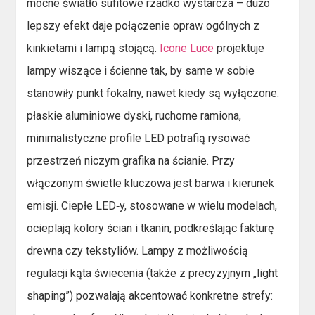
mocne światło sufitowe rzadko wystarcza – dużo
lepszy efekt daje połączenie opraw ogólnych z
kinkietami i lampą stojącą.
Icone Luce
projektuje
lampy wiszące i ścienne tak, by same w sobie
stanowiły punkt fokalny, nawet kiedy są wyłączone:
płaskie aluminiowe dyski, ruchome ramiona,
minimalistyczne profile LED potrafią rysować
przestrzeń niczym grafika na ścianie. Przy
włączonym świetle kluczowa jest barwa i kierunek
emisji. Ciepłe LED‑y, stosowane w wielu modelach,
ocieplają kolory ścian i tkanin, podkreślając fakturę
drewna czy tekstyliów. Lampy z możliwością
regulacji kąta świecenia (także z precyzyjnym „light
shaping”)
pozwalają akcentować konkretne strefy: