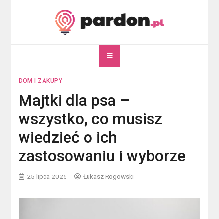
Skip
to
content
pardon.pl
Twój portal ogólnotematyczny
DOM I ZAKUPY
Majtki dla psa –
wszystko, co musisz
wiedzieć o ich
zastosowaniu i wyborze
25 lipca 2025
Łukasz Rogowski