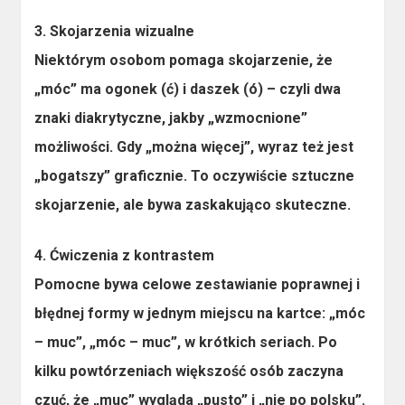
3. Skojarzenia wizualne
Niektórym osobom pomaga skojarzenie, że
„móc” ma ogonek (ć) i daszek (ó)
– czyli dwa
znaki diakrytyczne, jakby „wzmocnione”
możliwości. Gdy „można więcej”, wyraz też jest
„bogatszy” graficznie. To oczywiście sztuczne
skojarzenie, ale bywa zaskakująco skuteczne.
4. Ćwiczenia z kontrastem
Pomocne bywa celowe zestawianie poprawnej i
błędnej formy w jednym miejscu na kartce: „móc
– muc”, „móc – muc”, w krótkich seriach. Po
kilku powtórzeniach większość osób zaczyna
czuć, że „muc” wygląda „pusto” i „nie po polsku”.