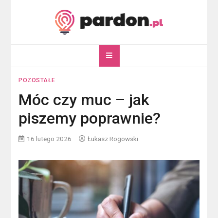
Skip
to
content
pardon.pl
Twój portal ogólnotematyczny
POZOSTAŁE
Móc czy muc – jak
piszemy poprawnie?
16 lutego 2026
Łukasz Rogowski