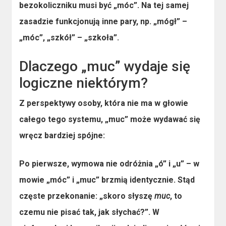
bezokoliczniku musi być „móc”. Na tej samej
zasadzie funkcjonują inne pary, np. „mógł” –
„móc”, „szkół” – „szkoła”.
Dlaczego „muc” wydaje się
logiczne niektórym?
Z perspektywy osoby, która nie ma w głowie
całego tego systemu, „muc” może wydawać się
wręcz bardziej spójne:
Po pierwsze,
wymowa nie odróżnia „ó” i „u”
– w
mowie „móc” i „muc” brzmią identycznie. Stąd
częste przekonanie: „skoro słyszę
muc
, to
czemu nie pisać tak, jak słychać?”. W