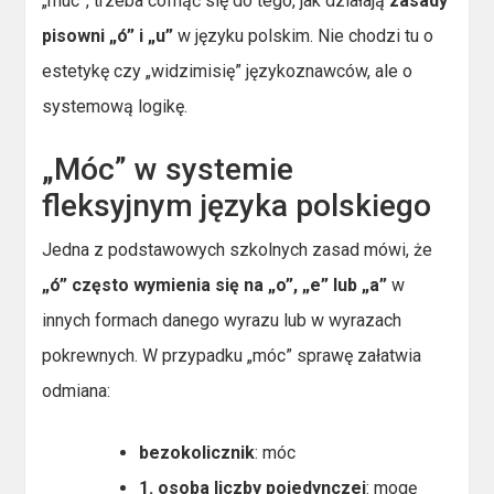
„muc”, trzeba cofnąć się do tego, jak działają
zasady
pisowni „ó” i „u”
w języku polskim. Nie chodzi tu o
estetykę czy „widzimisię” językoznawców, ale o
systemową logikę.
„Móc” w systemie
fleksyjnym języka polskiego
Jedna z podstawowych szkolnych zasad mówi, że
„ó” często wymienia się na „o”, „e” lub „a”
w
innych formach danego wyrazu lub w wyrazach
pokrewnych. W przypadku „móc” sprawę załatwia
odmiana:
bezokolicznik
: móc
1. osoba liczby pojedynczej
: mogę