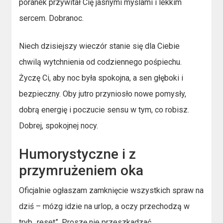
poranek przywitał Cię jasnymi myślami i lekkim
sercem. Dobranoc.
Niech dzisiejszy wieczór stanie się dla Ciebie
chwilą wytchnienia od codziennego pośpiechu.
Życzę Ci, aby noc była spokojna, a sen głęboki i
bezpieczny. Oby jutro przyniosło nowe pomysły,
dobrą energię i poczucie sensu w tym, co robisz.
Dobrej, spokojnej nocy.
Humorystyczne i z
przymrużeniem oka
Oficjalnie ogłaszam zamknięcie wszystkich spraw na
dziś – mózg idzie na urlop, a oczy przechodzą w
tryb „reset”. Proszę nie przeszkadzać,