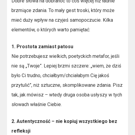
Dobre słowa na dobranoc to coś więcej niż ładnie
brzmiące zdania. To mały gest troski, który może
mieć duży wpływ na czyjeś samopoczucie. Kilka
elementów, o których warto pamiętać:
1. Prostota zamiast patosu
Nie potrzebujesz wielkich, poetyckich metafor, jeśli
nie są „Twoje”. Lepiej brzmi szczere: „wiem, że dziś
było Ci trudno, chciałbym/chciałabym Cię jakoś
przytulić”, niż sztuczne, skomplikowane zdania. Pisz
tak, jak mówisz – wtedy druga osoba usłyszy w tych
słowach właśnie Ciebie.
2. Autentyczność – nie kopiuj wszystkiego bez
refleksji