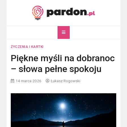
Skip
to
content
pardon.pl
Twój portal ogólnotematyczny
ŻYCZENIA I KARTKI
Piękne myśli na dobranoc
– słowa pełne spokoju
14 marca 2026
Łukasz Rogowski