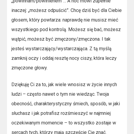
„powinnam/powinienem”… A noc mówi zupełnie
inaczej: „możesz odpuścić”. Chcę dziś być dla Ciebie
głosem, który powtarza: naprawdę nie musisz mieć
wszystkiego pod kontrolą. Możesz się bać, możesz
wątpić, możesz być zmęczony/zmęczona. I tak
jesteś wystarczający/wystarczająca. Z tą myślą
zamknij oczy i oddaj resztę nocy ciszy, która leczy
zmęczone głowy.
Dziękuję Ci za to, jak wiele wnosisz w życie innych
ludzi – często nawet o tym nie wiedząc. Twoja
obecność, charakterystyczny śmiech, sposób, w jaki
słuchasz i jak potrafisz rozśmieszyć w najmniej
oczekiwanym momencie – to wszystko zostaje w
sercach tych, którzy mają szczęście Cię znać.