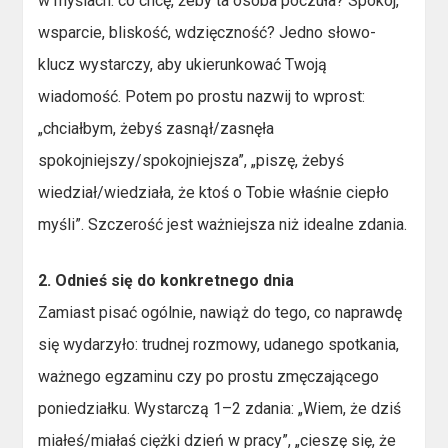
w myślach: co chcę, żeby ta osoba poczuła? Spokój,
wsparcie, bliskość, wdzięczność? Jedno słowo-
klucz wystarczy, aby ukierunkować Twoją
wiadomość. Potem po prostu nazwij to wprost:
„chciałbym, żebyś zasnął/zasnęła
spokojniejszy/spokojniejsza”, „piszę, żebyś
wiedział/wiedziała, że ktoś o Tobie właśnie ciepło
myśli”. Szczerość jest ważniejsza niż idealne zdania.
2. Odnieś się do konkretnego dnia
Zamiast pisać ogólnie, nawiąż do tego, co naprawdę
się wydarzyło: trudnej rozmowy, udanego spotkania,
ważnego egzaminu czy po prostu zmęczającego
poniedziałku. Wystarczą 1–2 zdania: „Wiem, że dziś
miałeś/miałaś ciężki dzień w pracy”, „cieszę się, że