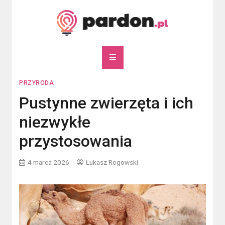
Skip
to
content
pardon.pl
Twój portal ogólnotematyczny
PRZYRODA
Pustynne zwierzęta i ich
niezwykłe
przystosowania
4 marca 2026
Łukasz Rogowski