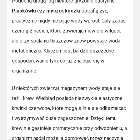
Podobną drogą idą niektóre gryzonie pustynne.
Piaskówki
czy
myszoskoczki
potrafią żyć,
praktycznie nigdy nie pijąc wody wprost. Cały zapas
czerpią z nasion, które zawierają niewiele wilgoci,
ale przy spalaniu tłuszczów znów powstaje woda
metaboliczna. Kluczem jest bardzo oszczędne
gospodarowanie tym, co już znajduje się w
organizmie.
U niektórych zwierząt magazynem wody staje się
też… krew. Wielbłąd posiada niezwykle elastyczne
krwinki czerwone, które mogą silnie się odkształcać
i wytrzymywać duże zagęszczenie. Dzięki temu
krew nie gęstnieje dramatycznie przy odwodnieniu, a
organizm nadal może ją pompować przez naczynia