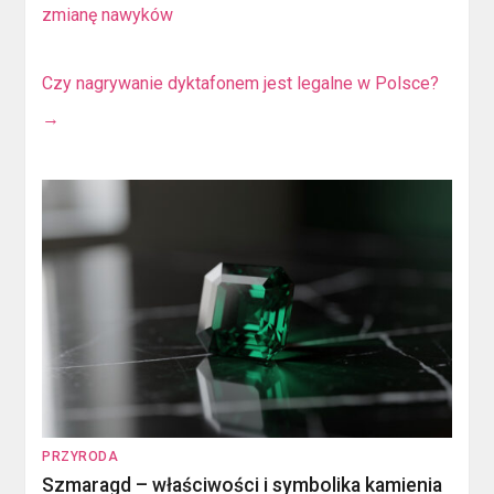
zmianę nawyków
Czy nagrywanie dyktafonem jest legalne w Polsce?
→
PRZYRODA
Szmaragd – właściwości i symbolika kamienia