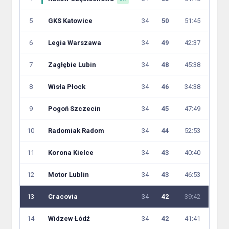
5
GKS Katowice
34
50
51:45
6
Legia Warszawa
34
49
42:37
7
Zagłębie Lubin
34
48
45:38
8
Wisła Płock
34
46
34:38
9
Pogoń Szczecin
34
45
47:49
10
Radomiak Radom
34
44
52:53
11
Korona Kielce
34
43
40:40
12
Motor Lublin
34
43
46:53
13
Cracovia
34
42
39:42
14
Widzew Łódź
34
42
41:41