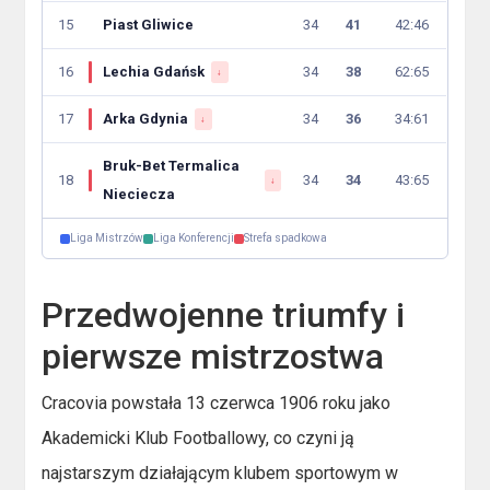
15
Piast Gliwice
34
41
42:46
16
Lechia Gdańsk
34
38
62:65
↓
17
Arka Gdynia
34
36
34:61
↓
Bruk-Bet Termalica
18
34
34
43:65
↓
Nieciecza
Liga Mistrzów
Liga Konferencji
Strefa spadkowa
Przedwojenne triumfy i
pierwsze mistrzostwa
Cracovia powstała 13 czerwca 1906 roku jako
Akademicki Klub Footballowy, co czyni ją
najstarszym działającym klubem sportowym w