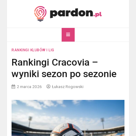
Skip
to
content
pardon.pl
Twój portal ogólnotematyczny
RANKINGI KLUBÓW I LIG
Rankingi Cracovia –
wyniki sezon po sezonie
2 marca 2026
Łukasz Rogowski