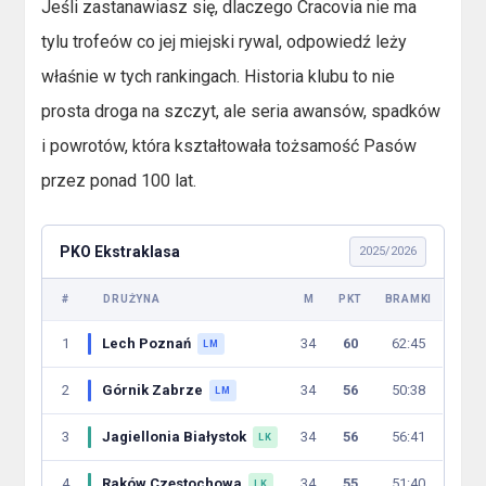
Jeśli zastanawiasz się, dlaczego Cracovia nie ma
tylu trofeów co jej miejski rywal, odpowiedź leży
właśnie w tych rankingach. Historia klubu to nie
prosta droga na szczyt, ale seria awansów, spadków
i powrotów, która kształtowała tożsamość Pasów
przez ponad 100 lat.
PKO Ekstraklasa
2025/2026
#
DRUŻYNA
M
PKT
BRAMKI
1
Lech Poznań
34
60
62:45
LM
2
Górnik Zabrze
34
56
50:38
LM
3
Jagiellonia Białystok
34
56
56:41
LK
4
Raków Częstochowa
34
55
51:40
LK