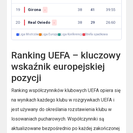
19
Girona
38
41
39:55
↓
20
Real Oviedo
38
29
26:60
↓
Liga Mistrzów
Liga Europy
Liga Konferencji
Strefa spadkowa
Ranking UEFA – kluczowy
wskaźnik europejskiej
pozycji
Ranking współczynników klubowych UEFA opiera się
na wynikach każdego klubu w rozgrywkach UEFA i
jest używany do określania rozstawienia klubu w
losowaniach pucharowych. Współczynniki są
aktualizowane bezpośrednio po każdej zakończonej