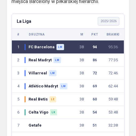
miejsca Barcelony w piłkarskiej hierarchii.
La Liga
2025/2026
#
DRUŻYNA
M
PKT
BRAMKI
1
FC Barcelona
38
94
95:36
LM
2
Real Madryt
38
86
77:35
LM
3
Villarreal
38
72
72:46
LM
4
Atlético Madryt
38
69
62:44
LM
5
Real Betis
38
60
59:48
LE
6
Celta Vigo
38
54
53:48
LK
7
Getafe
38
51
32:38