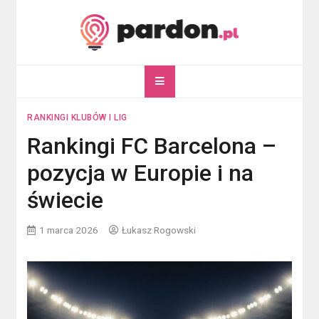
Skip
to
content
pardon.pl
Twój portal ogólnotematyczny
RANKINGI KLUBÓW I LIG
Rankingi FC Barcelona –
pozycja w Europie i na
świecie
1 marca 2026
Łukasz Rogowski