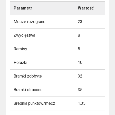
Parametr
Wartość
Mecze rozegrane
23
Zwycięstwa
8
Remisy
5
Porażki
10
Bramki zdobyte
32
Bramki stracone
35
Średnia punktów/mecz
1.35