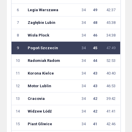
6
Legia Warszawa
34
49
42:37
7
Zagłębie Lubin
34
48
45:38
8
Wisła Płock
34
46
34:38
9
Pogoń Szczecin
34
45
47:49
10
Radomiak Radom
34
44
52:53
11
Korona Kielce
34
43
40:40
12
Motor Lublin
34
43
46:53
13
Cracovia
34
42
39:42
14
Widzew Łódź
34
42
41:41
15
Piast Gliwice
34
41
42:46