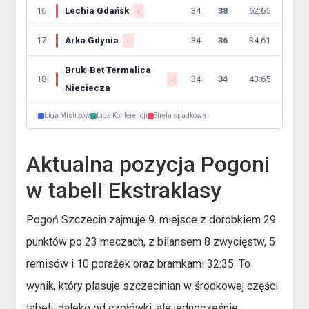
16
Lechia Gdańsk
34
38
62:65
↓
17
Arka Gdynia
34
36
34:61
↓
Bruk-Bet Termalica
18
34
34
43:65
↓
Nieciecza
Liga Mistrzów
Liga Konferencji
Strefa spadkowa
Aktualna pozycja Pogoni
w tabeli Ekstraklasy
Pogoń Szczecin zajmuje 9. miejsce z dorobkiem 29
punktów po 23 meczach, z bilansem 8 zwycięstw, 5
remisów i 10 porażek oraz bramkami 32:35. To
wynik, który plasuje szczecinian w środkowej części
tabeli, daleko od czołówki, ale jednocześnie