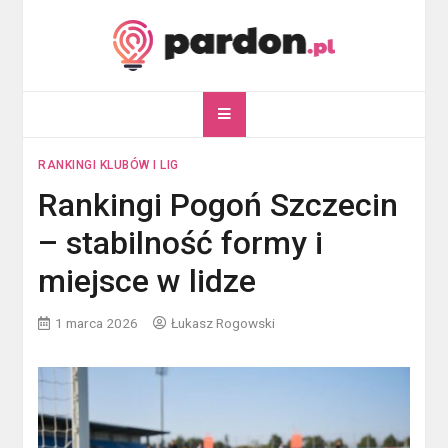
Skip
to
content
pardon.pl
Twój portal ogólnotematyczny
RANKINGI KLUBÓW I LIG
Rankingi Pogoń Szczecin
– stabilność formy i
miejsce w lidze
1 marca 2026
Łukasz Rogowski