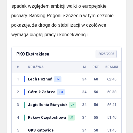
spadek względem ambicji walki o europejskie
puchary. Ranking Pogoni Szczecin w tym sezonie
pokazuje, że droga do stabilizacji w czołówce
wymaga ciągłej pracy i konsekwencji.
PKO Ekstraklasa
2025/2026
#
DRUŻYNA
M
PKT
BRAMKI
1
Lech Poznań
34
60
62:45
LM
2
Górnik Zabrze
34
56
50:38
LM
3
Jagiellonia Białystok
34
56
56:41
LK
4
Raków Częstochowa
34
55
51:40
LK
5
GKS Katowice
34
50
51:45