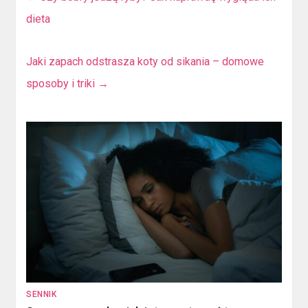
dieta
Jaki zapach odstrasza koty od sikania – domowe
sposoby i triki
→
SENNIK