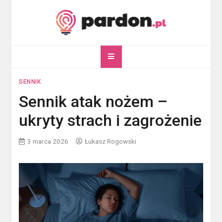
Skip
to
content
pardon.pl
Twój portal ogólnotematyczny
SENNIK
Sennik atak nożem –
ukryty strach i zagrożenie
3 marca 2026
Łukasz Rogowski