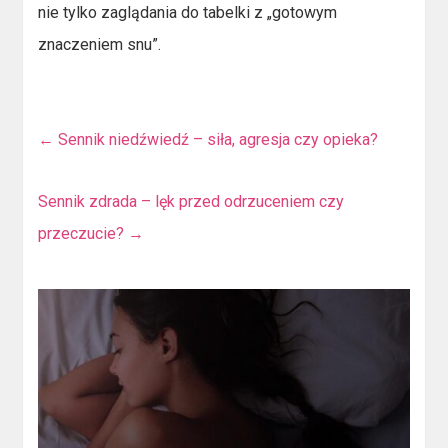
nie tylko zaglądania do tabelki z „gotowym
znaczeniem snu”.
←
Sennik niedźwiedź – siła, agresja czy opieka?
Sennik zdrada – lęk przed odrzuceniem czy
przeczucie?
→