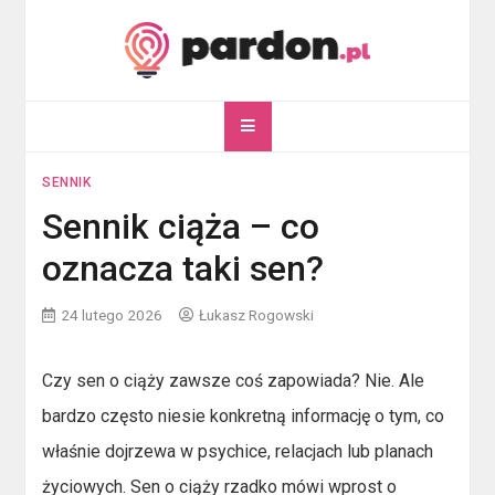
Skip
to
content
pardon.pl
Twój portal ogólnotematyczny
SENNIK
Sennik ciąża – co
oznacza taki sen?
24 lutego 2026
Łukasz Rogowski
Czy sen o ciąży zawsze coś zapowiada? Nie. Ale
bardzo często niesie konkretną informację o tym, co
właśnie dojrzewa w psychice, relacjach lub planach
życiowych. Sen o ciąży rzadko mówi wprost o