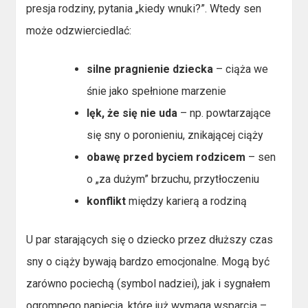
presja rodziny, pytania „kiedy wnuki?”. Wtedy sen
może odzwierciedlać:
silne pragnienie dziecka
– ciąża we
śnie jako spełnione marzenie
lęk, że się nie uda
– np. powtarzające
się sny o poronieniu, znikającej ciąży
obawę przed byciem rodzicem
– sen
o „za dużym” brzuchu, przytłoczeniu
konflikt
między karierą a rodziną
U par starających się o dziecko przez dłuższy czas
sny o ciąży bywają bardzo emocjonalne. Mogą być
zarówno pociechą (symbol nadziei), jak i sygnałem
ogromnego napięcia, które już wymaga wsparcia –