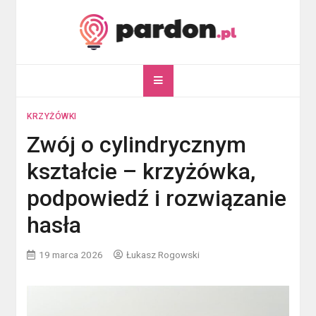
Skip
to
content
pardon.pl
Twój portal ogólnotematyczny
KRZYŻÓWKI
Zwój o cylindrycznym
kształcie – krzyżówka,
podpowiedź i rozwiązanie
hasła
19 marca 2026
Łukasz Rogowski