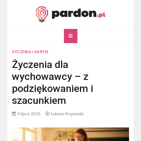
Skip
to
content
pardon.pl
Twój portal ogólnotematyczny
ŻYCZENIA I KARTKI
Życzenia dla
wychowawcy – z
podziękowaniem i
szacunkiem
9 lipca 2026
Łukasz Rogowski