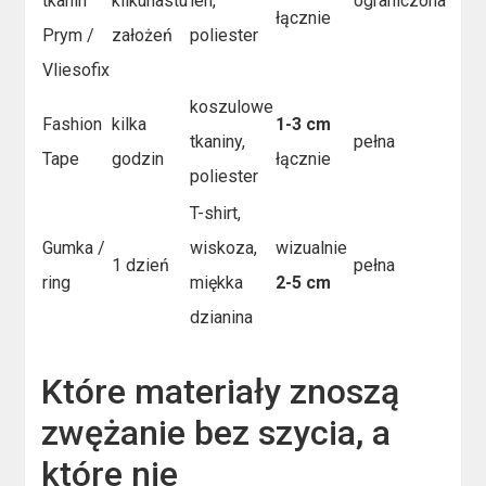
tkanin
kilkunastu
len,
ograniczona
łącznie
Prym /
założeń
poliester
Vliesofix
koszulowe
Fashion
kilka
1-3 cm
tkaniny,
pełna
Tape
godzin
łącznie
poliester
T-shirt,
Gumka /
wiskoza,
wizualnie
1 dzień
pełna
ring
miękka
2-5 cm
dzianina
Które materiały znoszą
zwężanie bez szycia, a
które nie