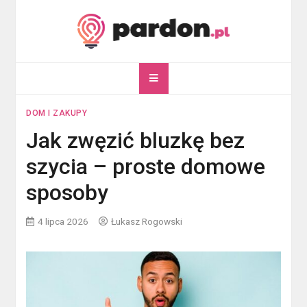
Skip
to
content
pardon.pl
Twój portal ogólnotematyczny
DOM I ZAKUPY
Jak zwęzić bluzkę bez
szycia – proste domowe
sposoby
4 lipca 2026
Łukasz Rogowski