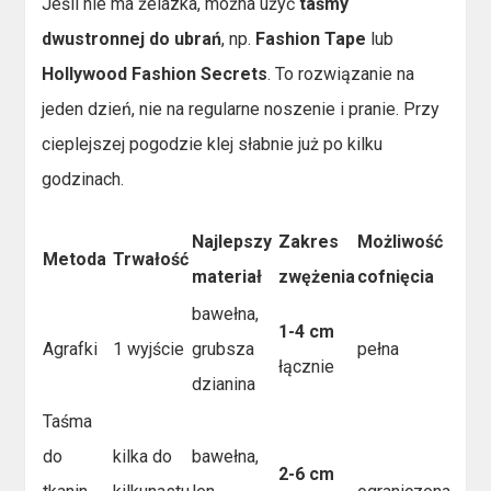
Jeśli nie ma żelazka, można użyć
taśmy
dwustronnej do ubrań
, np.
Fashion Tape
lub
Hollywood Fashion Secrets
. To rozwiązanie na
jeden dzień, nie na regularne noszenie i pranie. Przy
cieplejszej pogodzie klej słabnie już po kilku
godzinach.
Najlepszy
Zakres
Możliwość
Metoda
Trwałość
materiał
zwężenia
cofnięcia
bawełna,
1-4 cm
Agrafki
1 wyjście
grubsza
pełna
łącznie
dzianina
Taśma
do
kilka do
bawełna,
2-6 cm