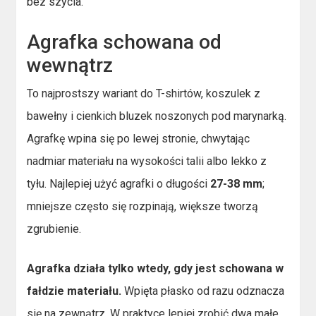
bez szycia.
Agrafka schowana od
wewnątrz
To najprostszy wariant do T-shirtów, koszulek z
bawełny i cienkich bluzek noszonych pod marynarką.
Agrafkę wpina się po lewej stronie, chwytając
nadmiar materiału na wysokości talii albo lekko z
tyłu. Najlepiej użyć agrafki o długości
27-38 mm
;
mniejsze często się rozpinają, większe tworzą
zgrubienie.
Agrafka działa tylko wtedy, gdy jest schowana w
fałdzie materiału.
Wpięta płasko od razu odznacza
się na zewnątrz. W praktyce lepiej zrobić dwa małe