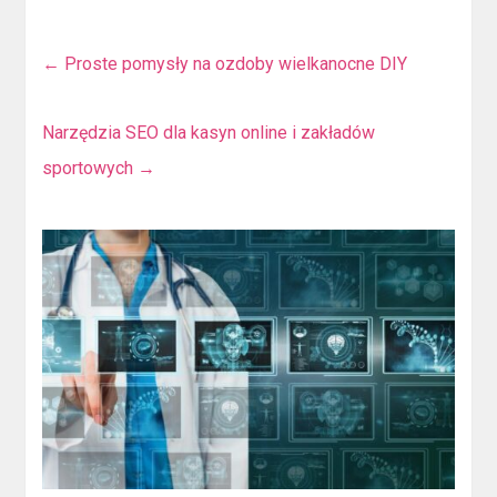
←
Proste pomysły na ozdoby wielkanocne DIY
Narzędzia SEO dla kasyn online i zakładów
sportowych
→