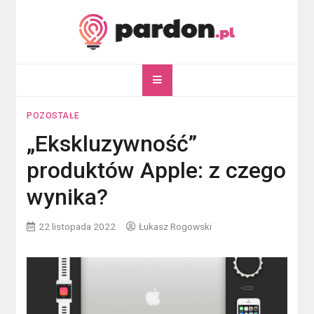
Skip
to
content
pardon.pl
Twój portal ogólnotematyczny
POZOSTAŁE
„Ekskluzywność”
produktów Apple: z czego
wynika?
22 listopada 2022
Łukasz Rogowski