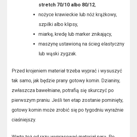
stretch 70/10 albo 80/12
,
nożyce krawieckie lub nóż krążkowy,
szpilki albo klipsy,
miarkę, kredę lub marker znikający,
maszynę ustawioną na ścieg elastyczny
lub wąski zygzak.
Przed krojeniem materiał trzeba wyprać i wysuszyć
tak samo, jak będzie prany gotowy komin. Dzianiny,
zwłaszcza bawełniane, potrafią się skurczyć po
pierwszym praniu. Jeśli ten etap zostanie pominięty,
gotowy komin może zrobić się po tygodniu wyraźnie
ciaśniejszy.
Warto też od razu wyprasować materiał parą. Po