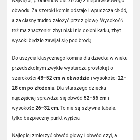
Najwięcej problemów bierze się z nieprawidłowego
obwodu. Za szeroki komin odstaje i wpuszcza chłód,
a za ciasny trudno założyć przez głowę. Wysokość
też ma znaczenie: zbyt niski nie osłoni karku, zbyt
wysoki będzie zawijał się pod brodą.
Do uszycia klasycznego komina dla dziecka w wieku
przedszkolnym zwykle wystarcza prostokąt o
szerokości
48–52 cm w obwodzie
i wysokości
22–
28 cm po złożeniu
. Dla starszego dziecka
najczęściej sprawdza się obwód
52–56 cm
i
wysokość
26–32 cm
. To nie są sztywne tabele,
tylko bezpieczny punkt wyjścia.
Najlepiej zmierzyć obwód głowy i obwód szyi, a