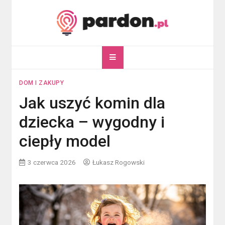
Skip
to
content
pardon.pl
Twój portal ogólnotematyczny
DOM I ZAKUPY
Jak uszyć komin dla
dziecka – wygodny i
ciepły model
3 czerwca 2026
Łukasz Rogowski