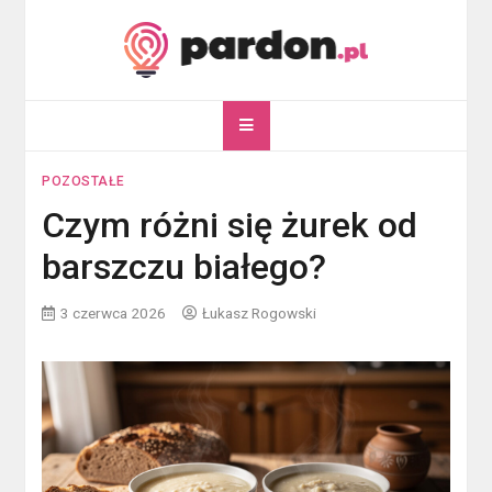
Skip
to
content
pardon.pl
Twój portal ogólnotematyczny
POZOSTAŁE
Czym różni się żurek od
barszczu białego?
3 czerwca 2026
Łukasz Rogowski